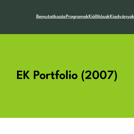
Bemutatkozás
Programok
Kiállítások
Kiadványo
EK Portfolio (2007)