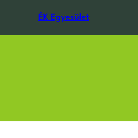
Ugrás
a
ÉK Egyesület
tartalomhoz